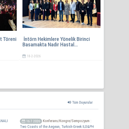
iversitesi Tıp Fakültesi 66.
Fakültemizin mezuniyet önc
Mezuniyet Töre...
eğitimi programının a...
19-6-2026
026
Tüm Duyurular
NALI
Konferans/Kongre/Sempozyum :
16 7 2026
Two Coasts of the Aegean, Turkish-Greek ILD&PH