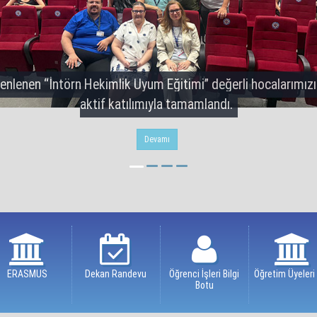
nlenen “İntörn Hekimlik Uyum Eğitimi” değerli hocalarımızın 
aktif katılımıyla tamamlandı.
Devamı
ERASMUS
Dekan Randevu
Öğrenci İşleri Bilgi
Öğretim Üyeleri 
Botu