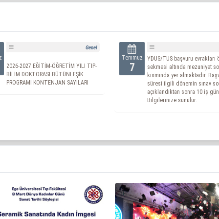
Genel
z
Temmuz
YDUS/TUS başvuru evrakları 
7
2026-2027 EĞİTİM-ÖĞRETİM YILI TIP-
sekmesi altında mezuniyet so
BİLİM DOKTORASI BÜTÜNLEŞİK
kısmında yer almaktadır. Baş
PROGRAMI KONTENJAN SAYILARI
süresi ilgili dönemin sınav so
açıklandıktan sonra 10 iş gün
Bilgilerinize sunulur.