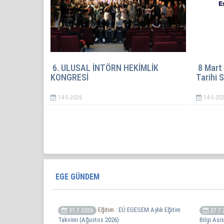
örn Hekimlere Yönelik Birinci
Fakültemizde bu yıl 2. s
amakta Nadir Hastal...
“İntörn Hekimlik U...
-2-2026
9-7-2026
EGE GÜNDEM
Eğitim :
EÜ EGESEM Aylık Eğitim
31 7 2026
27 7 
Takvimi (Ağustos 2026)
Bilgi Asis