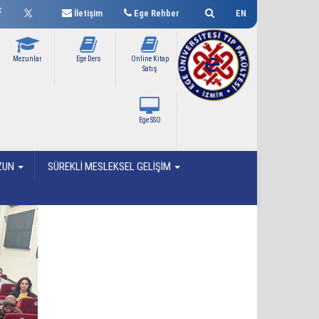
İletişim
Ege Rehber
EN
Mezunlar
Ege Ders
Online Kitap
Satış
Ege SSO
ZUN
SÜREKLİ MESLEKSEL GELİŞİM