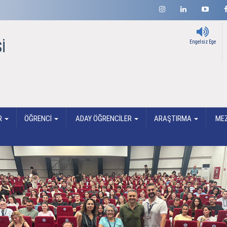
İ
Engelsiz Ege
R
ÖĞRENCİ
ADAY ÖĞRENCİLER
ARAŞTIRMA
ME