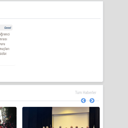
Genel
öğrenci
nrası
vuru
nuçları
üdür.
Tüm Haberler