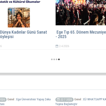
i düzenlenen
Yeni İntörn Hekimlik Dönemi 7
Ege Ün
Temmuz 2026'da başlıyor....
Dönem 
1-7-2026
24-6-2
Genel :
Ege Üniversitesi Yapay Zeka
Genel :
EÜ WHATSAPP KA
2026
22 7 2026
tanı
Yayına Başlamıştır